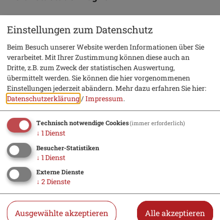
Einstellungen zum Datenschutz
Beim Besuch unserer Website werden Informationen über Sie
verarbeitet. Mit Ihrer Zustimmung können diese auch an
Dritte, z.B. zum Zweck der statistischen Auswertung,
übermittelt werden. Sie können die hier vorgenommenen
Einstellungen jederzeit abändern.
Mehr dazu erfahren Sie hier:
Datenschutzerklärung
/
Impressum
.
Möchten Sie von „OpenStreetMap/Leaflet“
bereitgestellte externe Inhalte laden?
Technisch notwendige Cookies
(immer erforderlich)
↓
1
Dienst
Ja
Immer
Besucher-Statistiken
↓
1
Dienst
Externe Dienste
Erziehungs- und Familienberatung
↓
2
Dienste
Eichstätt
Ostenstraße 31 a
Ausgewählte akzeptieren
Alle akzeptieren
85072 Eichstätt