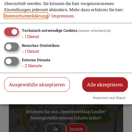
Deutschkenntnisse verbessern? Sie sind
übermittelt werden. Sie können die hier vorgenommenen
Einstellungen jederzeit abändern.
Mehr dazu erfahren Sie hier:
ausländische*r Mitbürger*in und
Datenschutzerklärung
/
Impressum
.
möchten besser Deutsch lernen? Dann
nehmen Sie Kontakt mit uns auf!
Technisch notwendige Cookies
(immer erforderlich)
↓
1
Dienst
Besucher-Statistiken
↓
1
Dienst
Externe Dienste
↓
2
Dienste
Ausgewählte akzeptieren
Alle akzeptieren
Realisiert mit Klaro!
Möchten Sie von „OpenStreetMap/Leaflet“
bereitgestellte externe Inhalte laden?
Ja
Immer