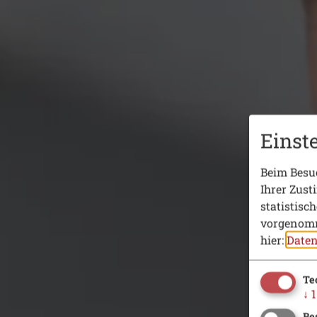
Einst
Beim Besuc
Ihrer Zust
statistisc
vorgenomm
hier:
Daten
Te
↓
1
Be