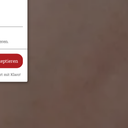
eren.
zeptieren
rt mit Klaro!