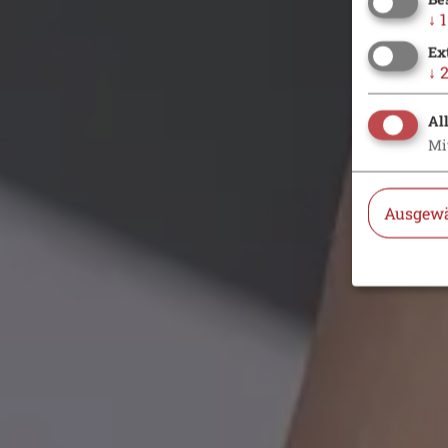
↓
1
Ex
↓
Al
Mi
Ausgewä