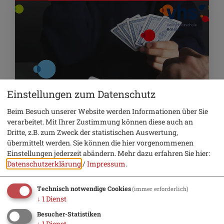
Einstellungen zum Datenschutz
Beim Besuch unserer Website werden Informationen über Sie
verarbeitet. Mit Ihrer Zustimmung können diese auch an
Dritte, z.B. zum Zweck der statistischen Auswertung,
übermittelt werden. Sie können die hier vorgenommenen
Einstellungen jederzeit abändern.
Mehr dazu erfahren Sie hier:
29. Oktober 2026
Datenschutzerklärung
/
Impressum
.
Vortrags- und
Informationsveranstaltungen
Technisch notwendige Cookies
(immer erforderlich)
↓
1
Dienst
Schafkopfkurs für Einsteiger*innen
Besucher-Statistiken
↓
1
Dienst