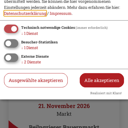
übermittelt werden. Sie können die hier vorgenommenen
Einstellungen jederzeit abändern.
Mehr dazu erfahren Sie hier:
Datenschutzerklärung
/
Impressum
.
Technisch notwendige Cookies
(immer erforderlich)
↓
1
Dienst
Besucher-Statistiken
↓
1
Dienst
Externe Dienste
↓
2
Dienste
Ausgewählte akzeptieren
Alle akzeptieren
Realisiert mit Klaro!
21. November 2026
Markt
Beilngrieser Bauernmarkt