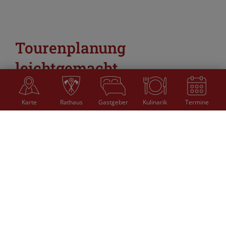
Tourenplanung
leichtgemacht
Für die Rückkehr zum Ausgangspunkt
Karte
Rathaus
Gastgeber
Kulinarik
Termine
oder auch zwischendurch können Sie auf
die
Deutsche Bahn
und unsere
Freizeitbusse
mit
praktischem Radanhänger
zurückgreifen.