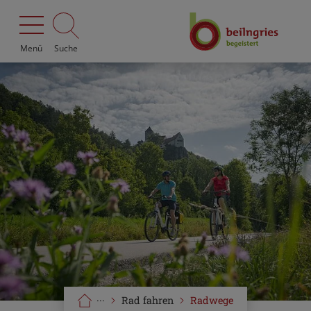
Menü
Suche
···
Rad fahren
Radwege