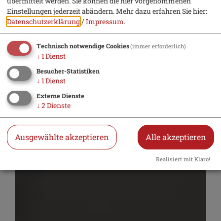
übermittelt werden. Sie können die hier vorgenommenen
Einstellungen jederzeit abändern.
Mehr dazu erfahren Sie hier:
Datenschutzerklärung
/
Impressum
.
Technisch notwendige Cookies
(immer erforderlich)
↓
1
Dienst
Besucher-Statistiken
↓
1
Dienst
Externe Dienste
↓
2
Dienste
Ausgewählte akzeptieren
Alle akzeptieren
Realisiert mit Klaro!