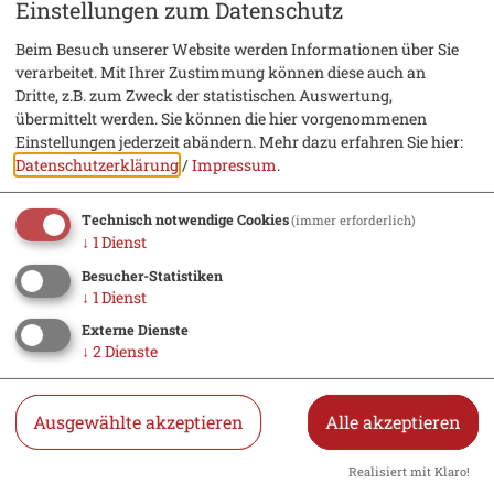
Einstellungen zum Datenschutz
Müllabfuhr
Beim Besuch unserer Website werden Informationen über Sie
verarbeitet. Mit Ihrer Zustimmung können diese auch an
Dritte, z.B. zum Zweck der statistischen Auswertung,
Service
übermittelt werden. Sie können die hier vorgenommenen
Einstellungen jederzeit abändern.
Mehr dazu erfahren Sie hier:
Datenschutzerklärung
/
Impressum
.
Kontakt
Stadtplan
Technisch notwendige Cookies
(immer erforderlich)
↓
1
Dienst
Tourist-Information
Besucher-Statistiken
Prospekte bestellen
↓
1
Dienst
Jobs
Externe Dienste
↓
2
Dienste
Webcam
Ausgewählte akzeptieren
Alle akzeptieren
Stadt Beilngries
Realisiert mit Klaro!